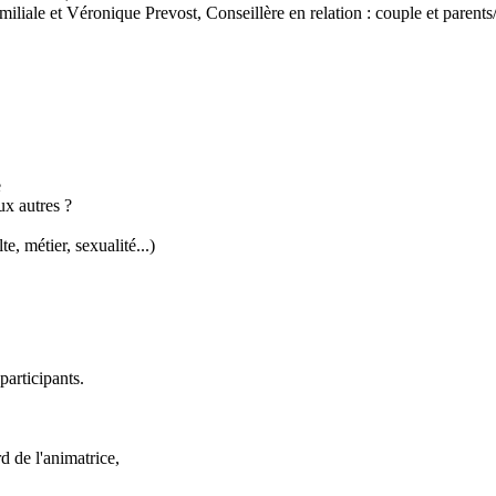
liale et Véronique Prevost, Conseillère en relation : couple et parent
e
ux autres ?
e, métier, sexualité...)
participants.
rd de l'animatrice,